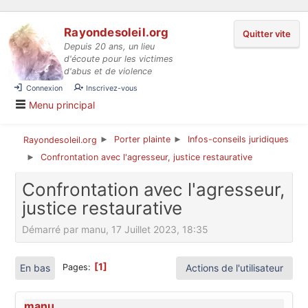
Aller au contenu
Rayondesoleil.org
Quitter vite
Depuis 20 ans, un lieu
d'écoute pour les victimes
d'abus et de violence
Connexion
Inscrivez-vous
Menu principal
Porter plainte
Infos-conseils juridiques
Rayondesoleil.org
►
►
Confrontation avec l'agresseur, justice restaurative
►
Confrontation avec l'agresseur,
justice restaurative
Démarré par manu, 17 Juillet 2023, 18:35
1
En bas
Actions de l'utilisateur
Pages
manu