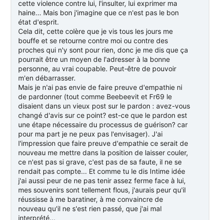
cette violence contre lui, l'insulter, lui exprimer ma
haine... Mais bon j'imagine que ce n'est pas le bon
état d'esprit.
Cela dit, cette colère que je vis tous les jours me
bouffe et se retourne contre moi ou contre des
proches qui n'y sont pour rien, donc je me dis que ça
pourrait être un moyen de l'adresser à la bonne
personne, au vrai coupable. Peut-être de pouvoir
m'en débarrasser.
Mais je n'ai pas envie de faire preuve d'empathie ni
de pardonner (tout comme Beebeevit et Fr69 le
disaient dans un vieux post sur le pardon : avez-vous
changé d'avis sur ce point? est-ce que le pardon est
une étape nécessaire du processus de guérison? car
pour ma part je ne peux pas l'envisager). J'ai
l'impression que faire preuve d'empathie ce serait de
nouveau me mettre dans la position de laisser couler,
ce n'est pas si grave, c'est pas de sa faute, il ne se
rendait pas compte... Et comme tu le dis Intime idée
j'ai aussi peur de ne pas tenir assez ferme face à lui,
mes souvenirs sont tellement flous, j'aurais peur qu'il
réussisse à me baratiner, à me convaincre de
nouveau qu'il ne s'est rien passé, que j'ai mal
interprété...