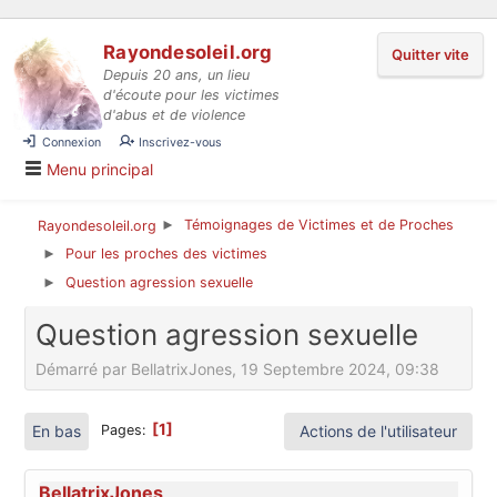
Aller au contenu
Rayondesoleil.org
Quitter vite
Depuis 20 ans, un lieu
d'écoute pour les victimes
d'abus et de violence
Connexion
Inscrivez-vous
Menu principal
Témoignages de Victimes et de Proches
Rayondesoleil.org
►
Pour les proches des victimes
►
Question agression sexuelle
►
Question agression sexuelle
Démarré par BellatrixJones, 19 Septembre 2024, 09:38
1
En bas
Actions de l'utilisateur
Pages
BellatrixJones