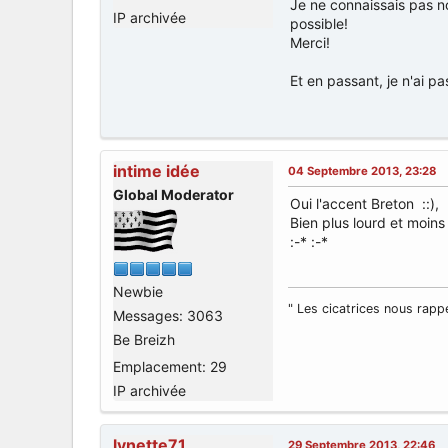
Je ne connaissais pas no
IP archivée
possible!
Merci!
Et en passant, je n'ai pa
intime idée
04 Septembre 2013, 23:28
Global Moderator
Oui l'accent Breton ::),
Bien plus lourd et moins j
:-* :-*
Newbie
" Les cicatrices nous rappe
Messages: 3063
Be Breizh
Emplacement: 29
IP archivée
lynette71
29 Septembre 2013, 22:46