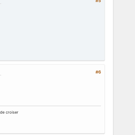
#5
#6
 de croiser