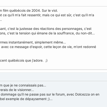
un film québécois de 2004. Sur le viol.
 ce qu'il m'a fait ressentir, mais ce qui est sûr, c'est qu'il m'a
..
sant, c'est la justesse des réactions des personnages, c'est
ions, c'est la tension qui émane de la souffrance, du non-dit...
larmes instantanément, simplement même...
s, avec ce message d'espoir, cette leçon de vie, m'ont redonné
'accent québécois que j'adore. ;)
lm que je ne connaissais pas...
rais de le visionner...
 dommage qu'il ne passe pas sur le forum, avec Dolcezza on en
 bel exemple de dépaysement ;)...