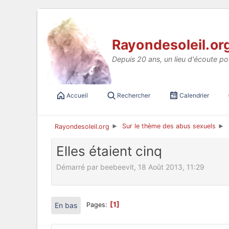
Aller au contenu
Rayondesoleil.or
Depuis 20 ans, un lieu d'écoute po
Accueil
Rechercher
Calendrier
Sur le thème des abus sexuels
Rayondesoleil.org
►
►
Elles étaient cinq
Démarré par beebeevit, 18 Août 2013, 11:29
1
En bas
Pages