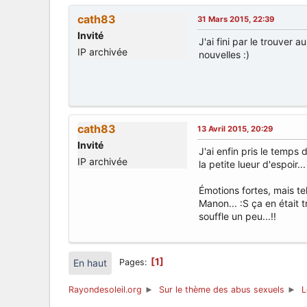
cath83
31 Mars 2015, 22:39
Invité
J'ai fini par le trouver a
IP archivée
nouvelles :)
cath83
13 Avril 2015, 20:29
Invité
J'ai enfin pris le temps 
IP archivée
la petite lueur d'espoir...
Émotions fortes, mais t
Manon... :S ça en était t
souffle un peu...!!
1
En haut
Pages
Sur le thème des abus sexuels
L
Rayondesoleil.org
►
►