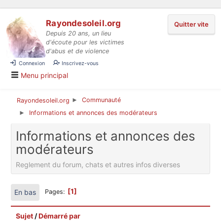
Aller au contenu
Rayondesoleil.org
Quitter vite
Depuis 20 ans, un lieu
d'écoute pour les victimes
d'abus et de violence
Connexion
Inscrivez-vous
Menu principal
Communauté
Rayondesoleil.org
►
Informations et annonces des modérateurs
►
Informations et annonces des
modérateurs
Reglement du forum, chats et autres infos diverses
1
En bas
Pages
Sujet
/
Démarré par