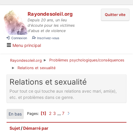
Aller au contenu
Rayondesoleil.org
Quitter vite
Depuis 20 ans, un lieu
d'écoute pour les victimes
d'abus et de violence
Connexion
Inscrivez-vous
Menu principal
Problèmes psychologiques/conséquences
Rayondesoleil.org
►
Relations et sexualité
►
Relations et sexualité
Pour tout ce qui touche aux relations avec mari, ami(e),
etc. et problèmes dans ce genre.
1
2
3
...
7
En bas
Pages
Sujet
/
Démarré par